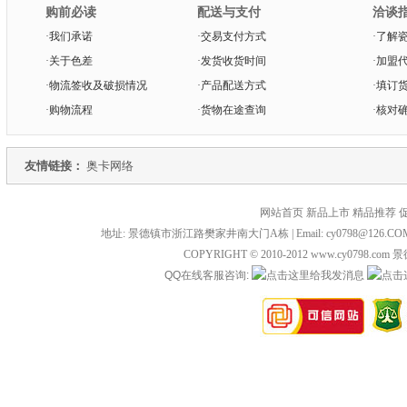
购前必读
配送与支付
洽谈
·
我们承诺
·
交易支付方式
·
了解
·
关于色差
·
发货收货时间
·
加盟
·
物流签收及破损情况
·
产品配送方式
·
填订
·
购物流程
·
货物在途查询
·
核对
友情链接：
奥卡网络
网站首页 新品上市 精品推荐 
地址: 景德镇市浙江路樊家井南大门A栋 | Email: cy0798@126.COM 
COPYRIGHT © 2010-2012 www.cy0798
QQ在线客服咨询: