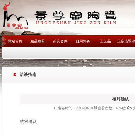
网站首页
精品餐具
茶具套件
日用陶瓷
工艺品
玉瓷翡翠
客户评语
联系我们
釉下
热门关键词：
景德镇陶瓷厂
景德镇瓷厂
工艺陶瓷
艺术陶瓷
景德镇陶瓷
陶艺
洽谈指南
青花瓷
陈列瓷
瓷厂精品餐具
手绘茶具
艺术瓷
酒店用瓷
名家名作
卫浴
咖啡具
核对确认
发布时间：2012-08-19
查看次数：4894次
核对确认