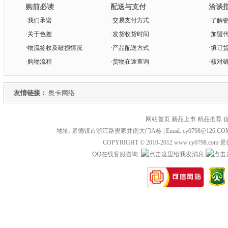
购前必读
配送与支付
洽谈
·
我们承诺
·
交易支付方式
·
了解
·
关于色差
·
发货收货时间
·
加盟
·
物流签收及破损情况
·
产品配送方式
·
填订
·
购物流程
·
货物在途查询
·
核对
友情链接：
奥卡网络
网站首页 新品上市 精品推荐 
地址: 景德镇市浙江路樊家井南大门A栋 | Email: cy0798@126.COM 
COPYRIGHT © 2010-2012 www.cy0798
QQ在线客服咨询: