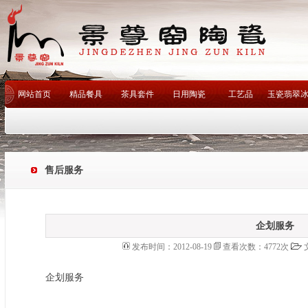
网站首页
精品餐具
茶具套件
日用陶瓷
工艺品
玉瓷翡翠
客户评语
联系我们
釉下
热门关键词：
景德镇陶瓷厂
景德镇瓷厂
工艺陶瓷
艺术陶瓷
景德镇陶瓷
陶艺
售后服务
青花瓷
陈列瓷
瓷厂精品餐具
手绘茶具
艺术瓷
酒店用瓷
名家名作
卫浴
咖啡具
企划服务
发布时间：2012-08-19
查看次数：4772次
企划服务