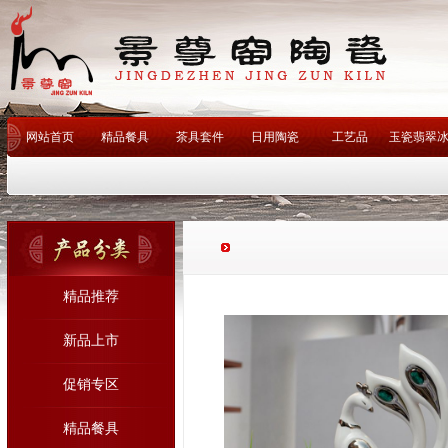
网站首页
精品餐具
茶具套件
日用陶瓷
工艺品
玉瓷翡翠
客户评语
联系我们
釉下
热门关键词：
景德镇陶瓷厂
景德镇瓷厂
工艺陶瓷
艺术陶瓷
景德镇陶瓷
陶艺
青花瓷
陈列瓷
瓷厂精品餐具
手绘茶具
艺术瓷
酒店用瓷
名家名作
卫浴
咖啡具
精品推荐
新品上市
促销专区
精品餐具