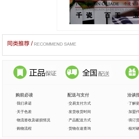
购前必读
配送与支付
洽谈
·
我们承诺
·
交易支付方式
·
了解
·
关于色差
·
发货收货时间
·
加盟
·
物流签收及破损情况
·
产品配送方式
·
填订
·
购物流程
·
货物在途查询
·
核对