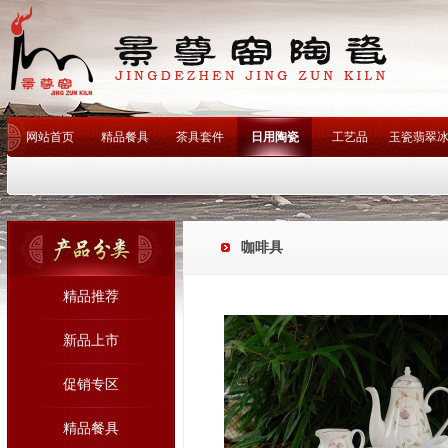
网站首页
精品餐具
茶具套件
日用陶瓷
工艺品
玉瓷翡翠
客户评语
联系我们
釉下
热门关键词：
景德镇陶瓷厂
景德镇瓷厂
工艺陶瓷
艺术陶瓷
景德镇陶瓷
陶艺
咖啡具
青花瓷
陈列瓷
瓷厂精品餐具
手绘茶具
艺术瓷
酒店用瓷
名家名作
卫浴
咖啡具
精品推荐
新品上市
促销专区
精品餐具