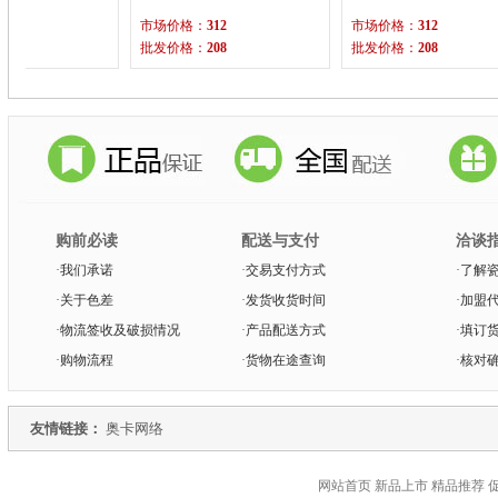
场价格：
312
市场价格：
312
市场价格：
5100
发价格：
208
批发价格：
208
批发价格：
3400
购前必读
配送与支付
洽谈
·
我们承诺
·
交易支付方式
·
了解
·
关于色差
·
发货收货时间
·
加盟
·
物流签收及破损情况
·
产品配送方式
·
填订
·
购物流程
·
货物在途查询
·
核对
友情链接：
奥卡网络
网站首页 新品上市 精品推荐 